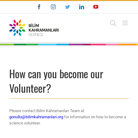
Skip
Facebook
Instagram
Twitter
LinkedIn
YouTube
to
content
How can you become our
Volunteer?
Please contact Bilim Kahramanları Team at
gonullu@bilimkahramanlari.org
for information on how to become a
science volunteer.